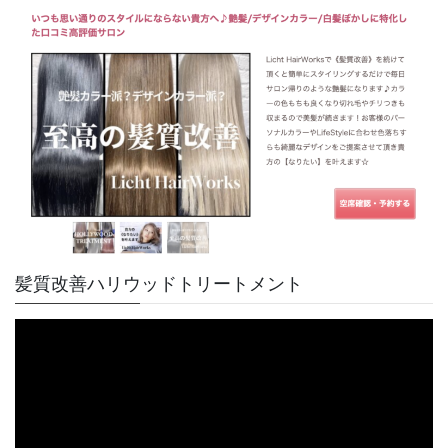
髪質改善ハリウッドトリートメント
動
画
プ
レ
ー
ヤ