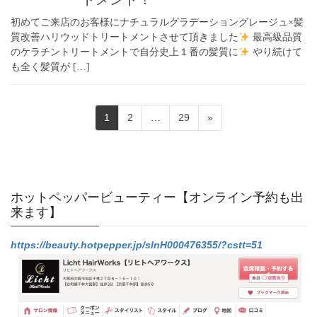
初めてご来店のお客様にナチュラルグラデーショングレージュ×髪
質改善ハリウッドトリートメントさせて頂きました
最高級品質
のケラチントリートメントで自分史上１番の髪質に
やり続けて
も全く髪質が […]
投
固
固
固
1
2
…
29
»
稿
定
定
定
ペ
ペ
ペ
の
ー
ー
ー
ペ
ジ
ジ
ジ
ー
ホットペッパービューティー【オンライン予約も出
来ます】
ジ
送
https://beauty.hotpepper.jp/slnH000476355/?cstt=51
り