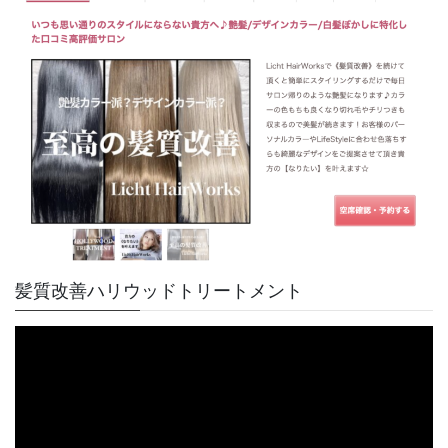
髪質改善ハリウッドトリートメント
動
画
プ
レ
ー
ヤ