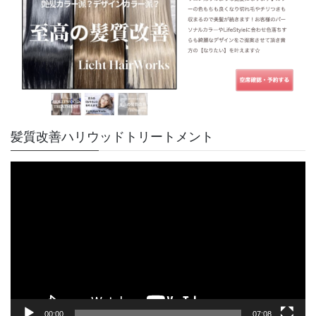
髪質改善ハリウッドトリートメント
動
画
プ
レ
ー
ヤ
ー
00:00
07:08